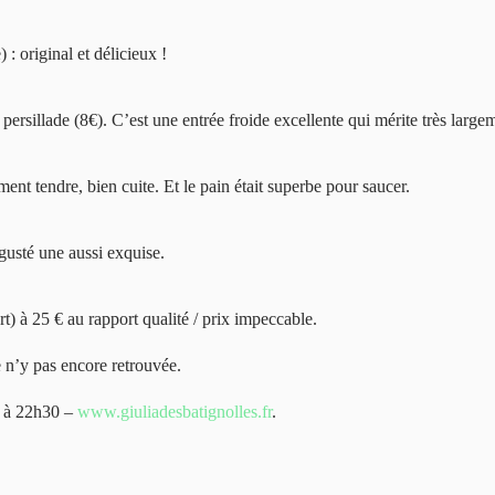
: original et délicieux !
rsillade (8€). C’est une entrée froide excellente qui mérite très largem
ment tendre, bien cuite. Et le pain était superbe pour saucer.
gusté une aussi exquise.
rt) à 25 € au rapport qualité / prix impeccable.
 n’y pas encore retrouvée.
5 à 22h30 –
www.giuliadesbatignolles.fr
.