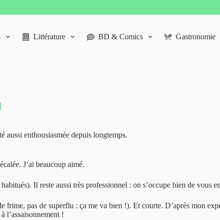
s
Littérature
BD & Comics
Gastronomie
 été aussi enthousiasmée depuis longtemps.
 décalée. J’ai beaucoup aimé.
habitués). Il reste aussi très professionnel : on s’occupe bien de vous en
de frime, pas de superflu : ça me va bien !). Et courte. D’après mon expé
s à l’assaisonnement !