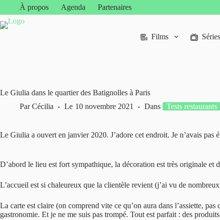
Passer
À propos
Agenda
Partenaires
au
contenu
Films
Série
Le Giulia dans le quartier des Batignolles à Paris
Par
Cécilia
Le
10 novembre 2021
Dans
Tests restaurants
Le Giulia a ouvert en janvier 2020. J’adore cet endroit. Je n’avais pas
D’abord le lieu est fort sympathique, la décoration est très originale et
L’accueil est si chaleureux que la clientèle revient (j’ai vu de nombreux 
La carte est claire (on comprend vite ce qu’on aura dans l’assiette, pas 
gastronomie. Et je ne me suis pas trompé. Tout est parfait : des produit