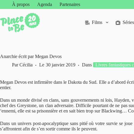
Passer
À propos
Agenda
Partenaires
au
contenu
Films
Séries
Anarchie écrit par Megan Devos
Par
Cécilia
Le
30 janvier 2019
Dans
Livres fantastiques 
Megan Devos est infirmière dans le Dakota du Sud. Elle a d’abord écri
entier.
Dans un monde divisé en clans, sans gouvernements ni lois, Hayden, vingt
chef des Greystone, un clan adversaire. Difficile pourtant de ne pas s
‘ennemi, elle est sa prisonnière et en sait bien trop sur Blackwing… Comm
Dans un univers post-apocalyptique sans pitié où votre survie se joue 
s’affrontent afin de s’en sortir comme ils le peuvent.