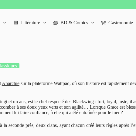
Littérature
BD & Comics
Gastronomie
classiques
t
Anarchie
sur la plateforme Wattpad, où son histoire est rapidement d
 et un ans, est le chef respecté des Blackwing : fort, loyal, juste, il a
uccomber à ses doux yeux verts et son agilité… Lorsque Grace est bless
ent lui faire confiance, à elle qui a été entraînée pour le tuer ?
à la seconde près, deux clans, ayant chacun créé leurs règles après l’e