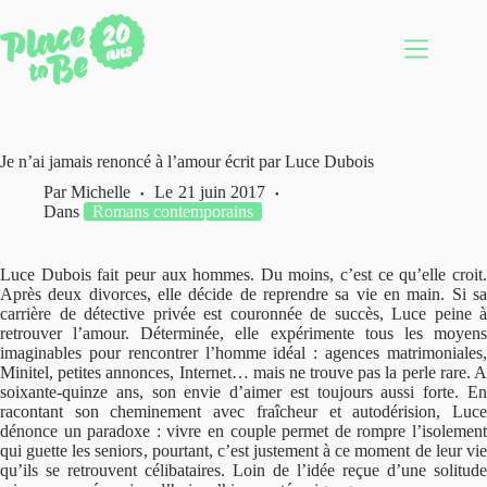
Passer
au
contenu
Je n’ai jamais renoncé à l’amour écrit par Luce Dubois
Par
Michelle
Le
21 juin 2017
Dans
Romans contemporains
Luce Dubois fait peur aux hommes. Du moins, c’est ce qu’elle croit.
Après deux divorces, elle décide de reprendre sa vie en main. Si sa
carrière de détective privée est couronnée de succès, Luce peine à
retrouver l’amour. Déterminée, elle expérimente tous les moyens
imaginables pour rencontrer l’homme idéal : agences matrimoniales,
Minitel, petites annonces, Internet… mais ne trouve pas la perle rare. A
soixante-quinze ans, son envie d’aimer est toujours aussi forte. En
racontant son cheminement avec fraîcheur et autodérision, Luce
dénonce un paradoxe : vivre en couple permet de rompre l’isolement
qui guette les seniors, pourtant, c’est justement à ce moment de leur vie
qu’ils se retrouvent célibataires. Loin de l’idée reçue d’une solitude