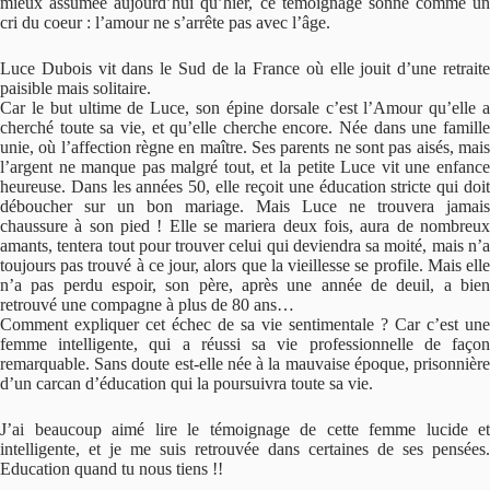
mieux assumée aujourd’hui qu’hier, ce témoignage sonne comme un
cri du coeur : l’amour ne s’arrête pas avec l’âge.
Luce Dubois vit dans le Sud de la France où elle jouit d’une retraite
paisible mais solitaire.
Car le but ultime de Luce, son épine dorsale c’est l’Amour qu’elle a
cherché toute sa vie, et qu’elle cherche encore. Née dans une famille
unie, où l’affection règne en maître. Ses parents ne sont pas aisés, mais
l’argent ne manque pas malgré tout, et la petite Luce vit une enfance
heureuse. Dans les années 50, elle reçoit une éducation stricte qui doit
déboucher sur un bon mariage. Mais Luce ne trouvera jamais
chaussure à son pied ! Elle se mariera deux fois, aura de nombreux
amants, tentera tout pour trouver celui qui deviendra sa moité, mais n’a
toujours pas trouvé à ce jour, alors que la vieillesse se profile. Mais elle
n’a pas perdu espoir, son père, après une année de deuil, a bien
retrouvé une compagne à plus de 80 ans…
Comment expliquer cet échec de sa vie sentimentale ? Car c’est une
femme intelligente, qui a réussi sa vie professionnelle de façon
remarquable. Sans doute est-elle née à la mauvaise époque, prisonnière
d’un carcan d’éducation qui la poursuivra toute sa vie.
J’ai beaucoup aimé lire le témoignage de cette femme lucide et
intelligente, et je me suis retrouvée dans certaines de ses pensées.
Education quand tu nous tiens !!