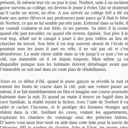
présents, ils mènent leur vie au jour le jour. Norbert, suite à un incident
grave survenu au collège, est devenu le jeune à éviter. Qui se douterait
qu’il cache un secret, un rêve. A son arrivée au collège Jeff a été en
butte aux autres élèves et aux professeurs juste parce qu’il était le frère
de Norbert, ce qui ne lui semble pas très juste. Enfermé dans sa bulle, il
ne connaît vraiment ni son frère, ni ses parents. Sa mère il la croise
quand elle part travailler, ou quand elle revient, épuisée. Son père il le
voit trop, affalé sur le canapé à jouer à des jeux vidéos au lieu de
chercher du travail. Son frère il est trop souvent absent de l’école et
pourtant tous les jours il part en vélo, il ne sait pas où et s’en
désintéresse. La seule chose stable dans sa vie jusqu’à ce jour c’est sa
cité, son immeuble où il vit depuis toujours. Mais même ça va
disparaître puisque tous les habitants doivent déménager avant que
l’immeuble ne soit rasé dans un vaste plan de réhabilitation.
Alors en ce début d’été, quand le jeune garçon se réveille la nuit et
entend des bruits de course dans la cité, puis une voiture passer au
ralenti, il se fait immédiatement un film et imagine une course poursuite
haletante dans la nuit. Et quand au matin il trouve un fugitif dans la
cave familiale, la réalité rejoint la fiction. Avec l’aide de Norbert il va
aider et cacher l’inconnu, et le protéger des hommes étranges qui
rôdent dans la cité, fouillant les caves, visitant les appartements,
explorant les chantiers du voisinage sous des prétextes bidons.
D’autres vont aussi leur venir en aide dans cette lutte pour la survie de
l’étranger, Mô le gardien de chantier, Julie et Eliott, les jeunes ados