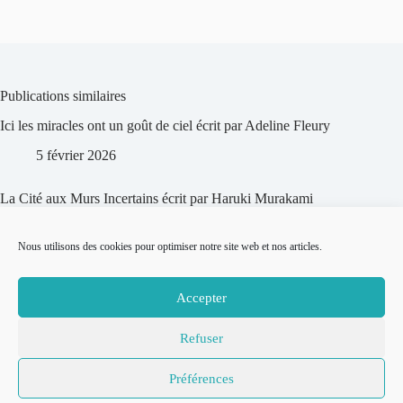
Publications similaires
Ici les miracles ont un goût de ciel écrit par Adeline Fleury
5 février 2026
La Cité aux Murs Incertains écrit par Haruki Murakami
5 février 2026
Nous utilisons des cookies pour optimiser notre site web et nos articles.
Murthy écrit par Jean-Marc Souvira
Accepter
9 octobre 2025
Refuser
© 2007-2026
Place to Be –
Mentions légales
Préférences
Réalisation
Politique de confidentialité