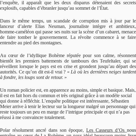
l’enquête, il apparaît que les deux disparus détenaient des secrets
explosifs, capables d’ébranler jusqu’au sommet de l’État.
Dans le même temps, un scandale de corruption mis à jour par le
lanceur d’alerte Elias Neuman, journaliste intègre et ambitieux,
homme-caméléon qui passe ses nuits sur la scène d’un cabaret, menace
de faire tomber le gouvernement. La révolte commence à se faire
entendre au pied des montagnes.
Au cœur de l’idyllique Bohème réputée pour son calme, résonnent
bientôt les premiers battements de tambours des Teufeltaler, qui se
réveillent lorsque le pays est en crise et grondent jusqu’au départ des
autorités. Ce qu’on dit est-il vrai ? «
Là où les dernières neiges tarden
à fondre, les loups sont de retour.
»
Un roman policier est, en apparence au moins, simple et basique. Mais,
il est en fait hors du commun et très original grâce à un modèle social
qui donne à réfléchir. L’enquête politique est intéressante, Sébastien
Meier arrive à tenir le lecteur sur la longueur malgré un personnage qui
reste toujours un peu en marge de l’intrigue principale et qui n’a pas
réussi à me convaincre totalement.
Polar résolument ancré dans son époque,
Les Casseurs d’Os
nou
entraîne au cœur de La Bohème, un pays idéal beaucoup moins lisse