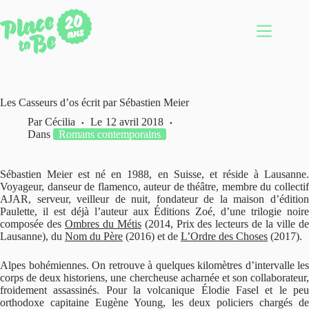
Passer
au
contenu
Les Casseurs d’os écrit par Sébastien Meier
Par
Cécilia
Le
12 avril 2018
Dans
Romans contemporains
Sébastien Meier est né en 1988, en Suisse, et réside à Lausanne.
Voyageur, danseur de flamenco, auteur de théâtre, membre du collectif
AJAR, serveur, veilleur de nuit, fondateur de la maison d’édition
Paulette, il est déjà l’auteur aux Éditions Zoé, d’une trilogie noire
composée des
Ombres du Métis
(2014, Prix des lecteurs de la ville d
Lausanne), du
Nom du Père
(2016) et de
L’Ordre des Choses
(2017).
Alpes bohémiennes. On retrouve à quelques kilomètres d’intervalle les
corps de deux historiens, une chercheuse acharnée et son collaborateur,
froidement assassinés. Pour la volcanique Élodie Fasel et le peu
orthodoxe capitaine Eugène Young, les deux policiers chargés de