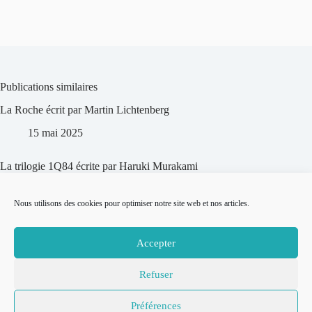
Publications similaires
La Roche écrit par Martin Lichtenberg
15 mai 2025
La trilogie 1Q84 écrite par Haruki Murakami
25 février 2025
Nous utilisons des cookies pour optimiser notre site web et nos articles.
La vieillesse de l’axoloti écrit par Javel Dukaj
Accepter
25 février 2025
Refuser
© 2007-2026
Place to Be –
Mentions légales
Préférences