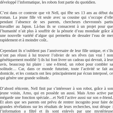
développé l’informatique, les robots font partie du quotidien.
C’est dans ce contexte que vit Nell, qui fête ses 13 ans au début du
roman. La jeune fille vit seule avec sa cousine qui s’occupe d’elle
pendant l’absence de ses parents, chercheurs chevronnés partis
travailler au Japon. Là-bas ils se consacrent à un projet pour que
l’humanité n’ait plus à souffrir de la pénurie d’eau mondiale grâce à
une nouvelle variété d’algue qui permettra de dessaler l’eau de mer
rapidement et à moindre coût..
Cependant ils n’oublient pas l’anniversaire de leur fille unique, et s’ils
n’ont pas réussi à lui trouver l’olivier de ses rêves (un vrai ! non
génétiquement modifié !) ils lui font livrer un cadeau qui devrait, à leur
avis, beaucoup lui plaire : une e-friend, un robot pour combler sa
solitude… Car, dans ce monde futuriste, toute l’activité se fait au
domicile, et les contacts ont lieu principalement par écran interposé, ce
qui génère une grande solitude.
D’abord réticente, Nell finit par s’intéresser à son robot, grâce à son
jeune voisin, Arno, qui en possède un aussi. Mais Arno active par
mégarde une fonction spéciale…et Nell l’active aussi sur son e-friend.
Et alors que ses parents ont prévu de rentrer incognito pour faire de
grandes révélations sur les résultats de leurs recherches, tout dérape :
l’information a filtré et ils sont enlevés par une mystérieuse