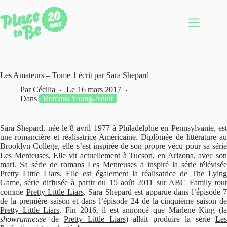
Passer
au
contenu
Les Amateurs – Tome 1 écrit par Sara Shepard
Par
Cécilia
Le
16 mars 2017
Dans
Romans Young-Adult
Sara Shepard, née le 8 avril 1977 à Philadelphie en Pennsylvanie, est
une romancière et réalisatrice Américaine. Diplômée de littérature au
Brooklyn College, elle s’est inspirée de son propre vécu pour sa série
Les Menteuses
. Elle vit actuellement à Tucson, en Arizona, avec so
mari. Sa série de romans
Les Menteuses
a inspiré la série télévisée
Pretty Little Liars
. Elle est également la réalisatrice de
The Lyin
Game
, série diffusée à partir du 15 août 2011 sur ABC Family tout
comme
Pretty Little Liars
. Sara Shepard est apparue dans l’épisode 7
de la première saison et dans l’épisode 24 de la cinquième saison de
Pretty Little Liars
. Fin 2016, il est annoncé que Marlene King (l
showrunneuse
de
Pretty Little Liars
) allait produire la série
Le