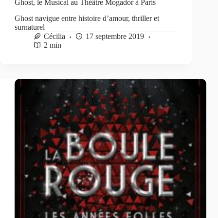
Ghost, le Musical au Théâtre Mogador à Paris
Ghost navigue entre histoire d’amour, thriller et
surnaturel
Cécilia
17 septembre 2019
2 min