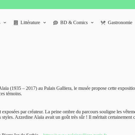
s
Littérature
BD & Comics
Gastronomie
laïa (1935 – 2017) au Palais Galliera, le musée propose cette exposition
ces témoins.
ont exposées par créateur. La peine ombre du parcours souligne les vêteme
 styles. Azzedine Alaïa avait un goût très sûr ! Il méritait certainement 