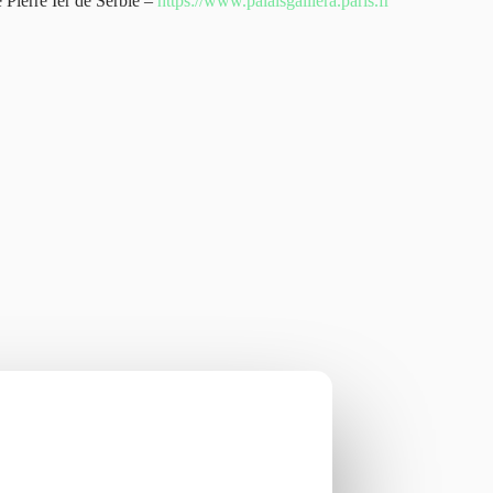
 Pierre Ier de Serbie –
https://www.palaisgalliera.paris.fr