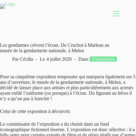
Passer
au
contenu
Les gendarmes crèvent l’écran. De Cruchot à Marleau au
musée de la gendarmerie nationale, à Melun
Par
Cécilia
Le
4 juillet 2020
Dans
Expositions
Pour sa cinquième exposition temporaire qui marquera également ses 5
ans d’ouverture, le musée de la gendarmerie nationale, à Melun, a
décidé de laisser place aux artistes et plus particulièrement aux acteurs
ayant enfilé l’uniforme (ou presque) à l’écran. Du figurant au héros il
n’y a qu’un pas à franchir !
Celui de cette exposition à découvrir.
Le commissaire de l’exposition a du choisir dans un fond
iconographique fictionnel énorme. L’exposition est donc sélective : il a
fallu opter pour certains extraits de films et de séries plutôt que d’autres