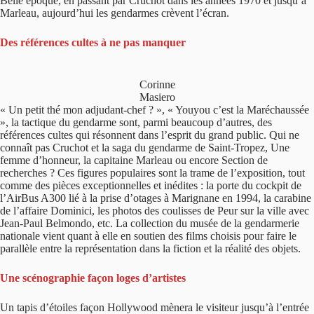
Belle époque, en passant par Cruchot dans les années 1970 et jusqu’à
Marleau, aujourd’hui les gendarmes crèvent l’écran.
Des références cultes à ne pas manquer
Corinne
Masiero
« Un petit thé mon adjudant-chef ? », « Youyou c’est la Maréchaussée
», la tactique du gendarme sont, parmi beaucoup d’autres, des
références cultes qui résonnent dans l’esprit du grand public. Qui ne
connaît pas Cruchot et la saga du gendarme de Saint-Tropez, Une
femme d’honneur, la capitaine Marleau ou encore Section de
recherches ? Ces figures populaires sont la trame de l’exposition, tout
comme des pièces exceptionnelles et inédites : la porte du cockpit de
l’AirBus A300 lié à la prise d’otages à Marignane en 1994, la carabine
de l’affaire Dominici, les photos des coulisses de Peur sur la ville avec
Jean-Paul Belmondo, etc. La collection du musée de la gendarmerie
nationale vient quant à elle en soutien des films choisis pour faire le
parallèle entre la représentation dans la fiction et la réalité des objets.
Une scénographie façon loges d’artistes
Un tapis d’étoiles façon Hollywood mènera le visiteur jusqu’à l’entrée