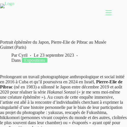
Passer
au
contenu
Portrait éphémère du Japon, Pierre-Elie de Pibrac au Musée
Guimet (Paris)
Par
Cyril
Le
23 septembre 2023
Dans
Expositions
Prolongeant un travail photographique anthropologique et social initié
en 2016 à Cuba et qu’il poursuivra en 2024 en Israël,
Pierre-Elie de
Pibrac
(né en 1983) a sillonné le Japon entre décembre 2019 et août
2020 pour réaliser la série
Hakanai Sonzai
(« je me sens moi-même
une créature éphémère »). Au cours de cette enquête immersive,
l’artiste est allé à la rencontre d’individualités cherchant à exprimer la
singularité d’une histoire personnelle par le biais de leur participation
au projet du photographe : yakuzas, rescapés de Fukushima,
hikikomori (personnes vivant coupées du monde et des autres, cloîtrées
le plus souvent dans leur chambre) ou « évaporés » ayant opté pour