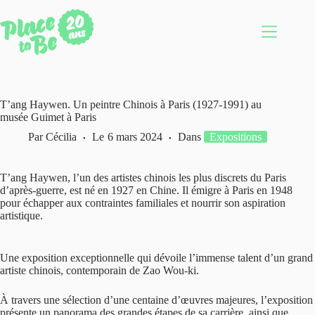
Passer
au
contenu
T’ang Haywen. Un peintre Chinois à Paris (1927-1991) au
musée Guimet à Paris
Par
Cécilia
Le
6 mars 2024
Dans
Expositions
T’ang Haywen, l’un des artistes chinois les plus discrets du Paris
d’après-guerre, est né en 1927 en Chine. Il émigre à Paris en 1948
pour échapper aux contraintes familiales et nourrir son aspiration
artistique.
Une exposition exceptionnelle qui dévoile l’immense talent d’un grand
artiste chinois, contemporain de Zao Wou-ki.
À travers une sélection d’une centaine d’œuvres majeures, l’exposition
présente un panorama des grandes étapes de sa carrière, ainsi que