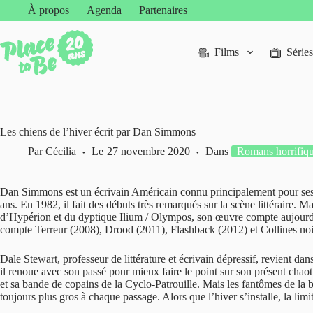
Passer
À propos
Agenda
Partenaires
au
contenu
Films
Séries
Les chiens de l’hiver écrit par Dan Simmons
Par
Cécilia
Le
27 novembre 2020
Dans
Romans horrifiq
Dan Simmons est un écrivain Américain connu principalement pour ses rom
ans. En 1982, il fait des débuts très remarqués sur la scène littéraire. 
d’Hypérion
et du dyptique Ilium / Olympos, son œuvre compte aujourd’h
compte Terreur (2008), Drood (2011), Flashback (2012) et Collines noir
Dale Stewart, professeur de littérature et écrivain dépressif, revient d
il renoue avec son passé pour mieux faire le point sur son présent chaotiq
et sa bande de copains de la Cyclo-Patrouille. Mais les fantômes de la 
toujours plus gros à chaque passage. Alors que l’hiver s’installe, la limit