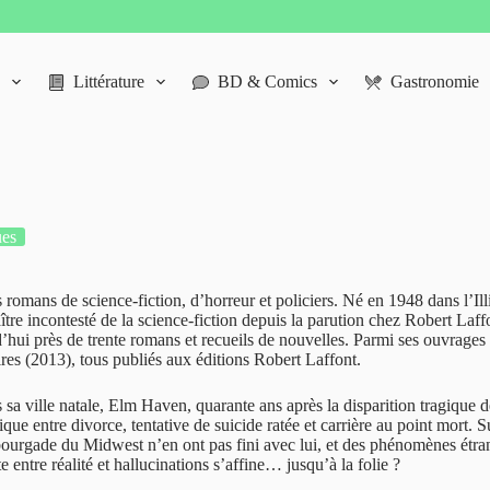
Littérature
BD & Comics
Gastronomie
ues
ans de science-fiction, d’horreur et policiers. Né en 1948 dans l’Illino
Maître incontesté de la science-fiction depuis la parution chez Robert Laf
ui près de trente romans et recueils de nouvelles. Parmi ses ouvrages l
es (2013), tous publiés aux éditions Robert Laffont.
ans sa ville natale, Elm Haven, quarante ans après la disparition tragiq
ue entre divorce, tentative de suicide ratée et carrière au point mort. Su
bourgade du Midwest n’en ont pas fini avec lui, et des phénomènes étran
e entre réalité et hallucinations s’affine… jusqu’à la folie ?