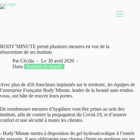
Passer
au
contenu
BODY’MINUTE prend plusieurs mesures en vue de la
réouverture de ses instituts
Par
Cécilia
Le
30 avril 2020
Dans
Instituts de beauté
Avec plus de 450 franchises implantés sur le territoire, les équipes de
l’entreprise Française Body’Minute, leader de la beauté sans rendez-
vous, ont hâte de rouvrir leurs portes.
De nombreuses mesures d’hygiènes vont être prises au sein des
instituts, afin de contrer la propagation du Covid‐19, et d’assurer
confort et une sécurité à toutes les clientes.
‐ Body’Minute mettra à disposition du gel hydroalcoolique à l’entrée
du magasin, il sera obligatoire que chaque cliente en applique sur ses