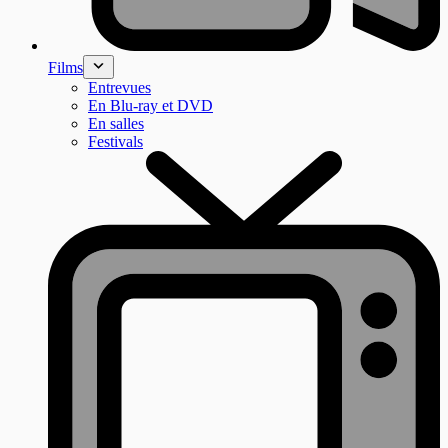
Films
Entrevues
En Blu-ray et DVD
En salles
Festivals