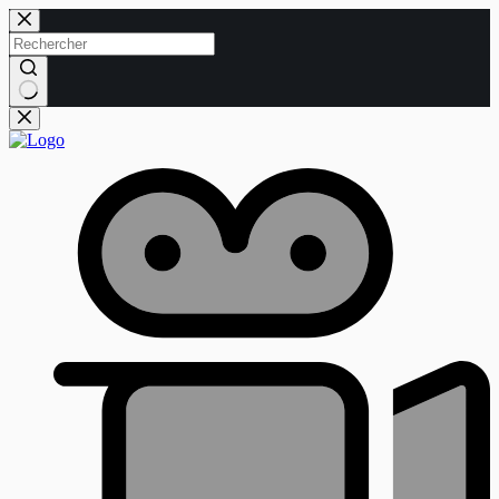
Passer
au
contenu
Aucun
résultat