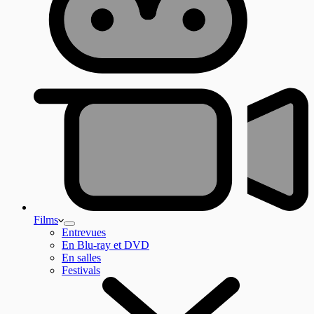
Films
Entrevues
En Blu-ray et DVD
En salles
Festivals