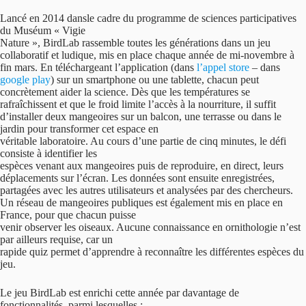
Lancé en 2014 dansle cadre du programme de sciences participatives
du Muséum « Vigie
Nature », BirdLab rassemble toutes les générations dans un jeu
collaboratif et ludique, mis en place chaque année de mi-novembre à
fin mars. En téléchargeant l’application (dans
l’appel store
– dans
google play
) sur un smartphone ou une tablette, chacun peut
concrètement aider la science. Dès que les températures se
rafraîchissent et que le froid limite l’accès à la nourriture, il suffit
d’installer deux mangeoires sur un balcon, une terrasse ou dans le
jardin pour transformer cet espace en
véritable laboratoire. Au cours d’une partie de cinq minutes, le défi
consiste à identifier les
espèces venant aux mangeoires puis de reproduire, en direct, leurs
déplacements sur l’écran. Les données sont ensuite enregistrées,
partagées avec les autres utilisateurs et analysées par des chercheurs.
Un réseau de mangeoires publiques est également mis en place en
France, pour que chacun puisse
venir observer les oiseaux. Aucune connaissance en ornithologie n’est
par ailleurs requise, car un
rapide quiz permet d’apprendre à reconnaître les différentes espèces du
jeu.
Le jeu BirdLab est enrichi cette année par davantage de
fonctionnalités, parmi lesquelles :