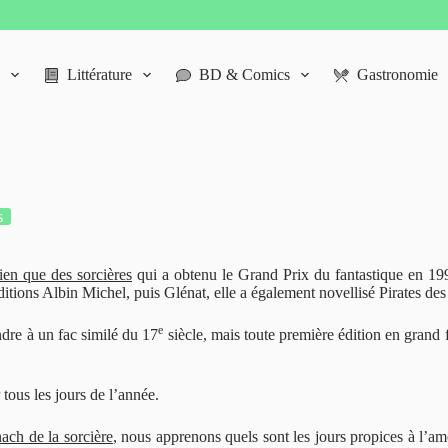
Littérature
BD & Comics
Gastronomie
s
ien que des sorcières
qui a obtenu le Grand Prix du fantastique en 199
itions Albin Michel, puis Glénat, elle a également novellisé Pirates de
e
dre à un fac similé du 17
siècle, mais toute première édition en grand 
tous les jours de l’année.
ach de la sorcière
, nous apprenons quels sont les jours propices à l’amou