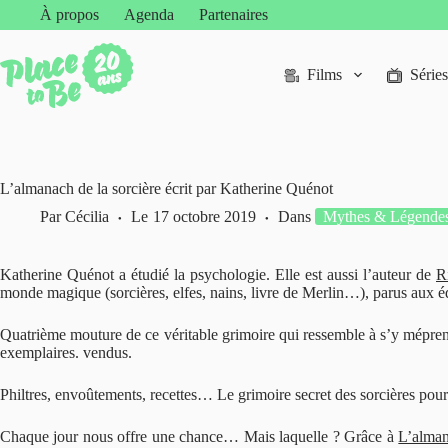
Passer
À propos
Agenda
Partenaires
au
contenu
Films
Séries
L’almanach de la sorcière écrit par Katherine Quénot
Par
Cécilia
Le
17 octobre 2019
Dans
Mythes & Légende
Katherine Quénot a étudié la psychologie. Elle est aussi l’auteur de
R
monde magique (sorcières, elfes, nains, livre de Merlin…), parus aux éd
Quatrième mouture de ce véritable grimoire qui ressemble à s’y mépren
exemplaires. vendus.
Philtres, envoûtements, recettes… Le grimoire secret des sorcières pour 
Chaque jour nous offre une chance… Mais laquelle ? Grâce à
L’alman