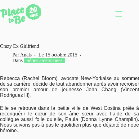
Passer
au
contenu
Crazy Ex Girlfriend
Par
Anais
Le
15 octobre 2015
Dans
Séries américaines
Rebecca (Rachel Bloom), avocate New-Yorkaise au sommet
de sa carrière, décide de tout abandonner après avoir recroiser
son premier amour de jeunesse John Chang (Vincent
Rodriguez III).
Elle se retrouve dans la petite ville de West Costina prête à
reconquérir le cœur de son âme sœur avec l’aide de sa
collègue aussi folle qu’elle, Paula (Donna Lynne Champlin).
Nous suivons pas à pas le quotidien plus que déjanté de notre
héroïne.