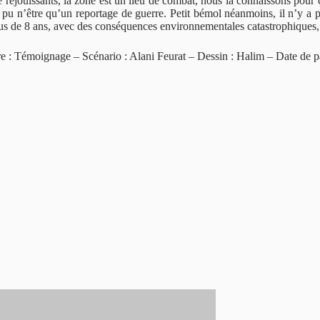
réjouissants, la zone est un lieu de combat, nous la connaissons pour ça.
u n’être qu’un reportage de guerre. Petit bémol néanmoins, il n’y a pas
plus de 8 ans, avec des conséquences environnementales catastrophiques, 
e : Témoignage – Scénario : Alani Feurat – Dessin : Halim – Date de pa