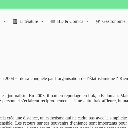
s
Littérature
BD & Comics
Gastronomie
n 2004 et de sa conquête par l’organisation de l’État islamique ? Rien
est journaliste. En 2003, il part en reportage en Irak, à Falloujah. Mais
 le personnel s’éclairent réciproquement… Une autre Irak affleure, humai
cela crée une distance, un esthétisme qui ne cadre pas avec la simplicité e
 sensible. Les retours sur ses souvenirs d’enfance sont importants pou