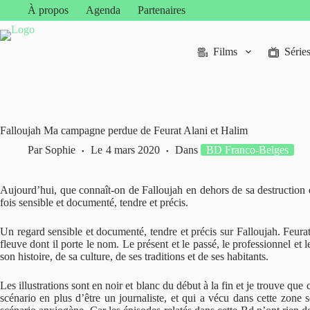
Passer
À propos
Agenda
Partenaires
au
contenu
Films
Série
Falloujah Ma campagne perdue de Feurat Alani et Halim
Par
Sophie
Le
4 mars 2020
Dans
BD Franco-Belges
Aujourd’hui, que connaît-on de Falloujah en dehors de sa destruction e
fois sensible et documenté, tendre et précis.
Un regard sensible et documenté, tendre et précis sur Falloujah. Feurat 
fleuve dont il porte le nom. Le présent et le passé, le professionnel et
son histoire, de sa culture, de ses traditions et de ses habitants.
Les illustrations sont en noir et blanc du début à la fin et je trouve que 
scénario en plus d’être un journaliste, et qui a vécu dans cette zone