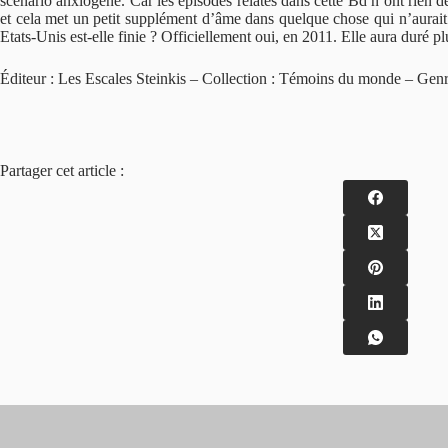
scénario anxiogène. Car les épisodes relatés dans cette Bd n’ont rien de 
et cela met un petit supplément d’âme dans quelque chose qui n’aurait p
Etats-Unis est-elle finie ? Officiellement oui, en 2011. Elle aura duré 
Éditeur : Les Escales Steinkis – Collection : Témoins du monde – Genr
Partager cet article :