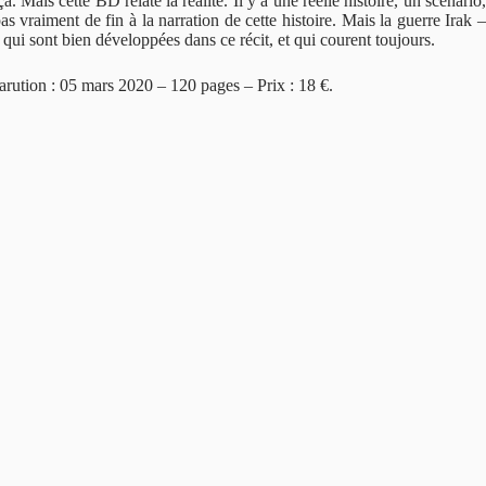
 Mais cette BD relate la réalité. Il y a une réelle histoire, un scénario,
 vraiment de fin à la narration de cette histoire. Mais la guerre Irak –
qui sont bien développées dans ce récit, et qui courent toujours.
rution : 05 mars 2020 – 120 pages – Prix : 18 €.