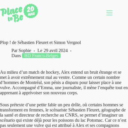
Passer
au
contenu
Plop ! de Sébastien Fleuret et Simon Vergnol
Par
Sophie
Le
29 avril 2024
Dans
BD Franco-Belges
Au milieu d’un match de hockey, Alex entend un bruit étrange et se
met à avoir extrêmement mal au ventre. Comme un certain nombre
d’hommes de Montréal, son pénis a disparu pour laisser place à une
vulve. Accompagné d’Emma, une journaliste, il mène l’enquête tout en
apprenant à apprivoiser son nouveau corps.
Sous prétexte d’une petite fable un peu drôle, où certains hommes se
transforment en femmes, le scénariste Sébastien Fleuret, géographe de
la santé et directeur de recherche au CNRS, se permet d’imaginer un
scénario qui existe déjà pour les poissons du lac Potomac. Car ce n’est
pas seulement une vulve qui est attribué à Alex et ses compagnons