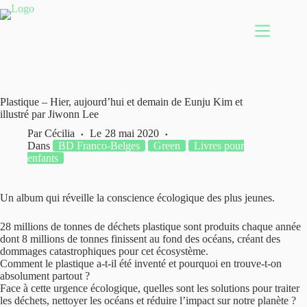
Passer
au
contenu
Plastique – Hier, aujourd’hui et demain de Eunju Kim et
illustré par Jiwonn Lee
Par
Cécilia
Le
28 mai 2020
Dans
BD Franco-Belges
Green
Livres pour
enfants
Un album qui réveille la conscience écologique des plus jeunes.
28 millions de tonnes de déchets plastique sont produits chaque année
dont 8 millions de tonnes finissent au fond des océans, créant des
dommages catastrophiques pour cet écosystème.
Comment le plastique a-t-il été inventé et pourquoi en trouve-t-on
absolument partout ?
Face à cette urgence écologique, quelles sont les solutions pour traiter
les déchets, nettoyer les océans et réduire l’impact sur notre planète ?