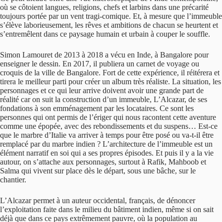
où se côtoient langues, religions, chefs et larbins dans une précarité
toujours portée par un vent tragi-comique. Et, à mesure que l’immeuble
s’élève laborieusement, les rêves et ambitions de chacun se heurtent et
s’entremêlent dans ce paysage humain et urbain à couper le souffle.
Simon Lamouret de 2013 à 2018 a vécu en Inde, à Bangalore pour
enseigner le dessin. En 2017, il publiera un carnet de voyage ou
croquis de la ville de Bangalore. Fort de cette expérience, il réitérera et
tirera le meilleur parti pour créer un album très réaliste. La situation, les
personnages et ce qui leur arrive doivent avoir une grande part de
réalité car on suit la construction d’un immeuble, L’Alcazar, de ses
fondations à son emménagement par les locataires. Ce sont les
personnes qui ont permis de l’ériger qui nous racontent cette aventure
comme une épopée, avec des rebondissements et du suspens… Est-ce
que le marbre d’Italie va arriver à temps pour être posé ou va-t-il être
remplacé par du marbre indien ? L’architecture de l’immeuble est un
élément narratif en soi qui a ses propres épisodes. Et puis il y a la vie
autour, on s’attache aux personnages, surtout à Rafik, Mahboob et
Salma qui vivent sur place dès le départ, sous une bâche, sur le
chantier.
L’Alcazar permet à un auteur occidental, français, de dénoncer
l’exploitation faite dans le milieu du bâtiment indien, même si on sait
déjà que dans ce pays extrêmement pauvre, où la population au