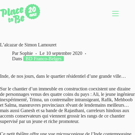
Passer
au
contenu
L’alcazar de Simon Lamouret
Par
Sophie
Le
10 septembre 2020
Dans
BD Franco-Belges
Inde, de nos jours, dans le quartier résidentiel d’une grande ville…
Sur le chantier d’un immeuble en construction coexistent une dizaine
de personnages venus des quatre coins du pays : Ali, le jeune ingénieur
inexpérimenté, Trinna, un contremaître intransigeant, Rafik, Mehboob
et Salma, manœuvres provinciaux rêvant de lendemains meilleurs…
mais aussi Ganesh et sa bande de Rajasthani, carreleurs hindous aux
accents conservateurs qui viennent grossir les rangs de ce chantier
supervisé par un jeune et riche promoteur.
Ce petit théâtre offre une vue microscopique de l’Inde contemporaine,