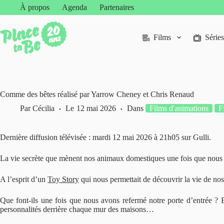
Passer
À propos
Agenda
Partenaires
au
contenu
Films
Séries
Comme des bêtes réalisé par Yarrow Cheney et Chris Renaud
Par
Cécilia
Le
12 mai 2026
Dans
Films d'animations
F
Dernière diffusion télévisée : mardi 12 mai 2026 à 21h05 sur Gulli.
La vie secrète que mènent nos animaux domestiques une fois que nous les
A l’esprit d’un
Toy Story
qui nous permettait de découvrir la vie de nos 
Que font-ils une fois que nous avons refermé notre porte d’entrée ? 
personnalités derrière chaque mur des maisons…