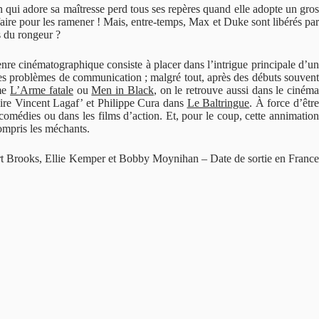
qui adore sa maîtresse perd tous ses repères quand elle adopte un gro
aire pour les ramener ! Mais, entre-temps, Max et Duke sont libérés par
s du rongeur ?
enre cinématographique consiste à placer dans l’intrigue principale d’u
 des problèmes de communication ; malgré tout, après des débuts souvent
me
L’Arme fatale
ou
Men in Black
, on le retrouve aussi dans le ciném
oire Vincent Lagaf’ et Philippe Cura dans
Le Baltringue
. À force d’être
comédies ou dans les films d’action. Et, pour le coup, cette annimatio
 compris les méchants.
rt Brooks, Ellie Kemper et Bobby Moynihan – Date de sortie en Franc