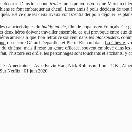
 du décor ». Dans le second
trailer
, nous pouvons voir que Max un chien 
ens se font embarquer au chenil. Leurs amis à poils décident de tout f
qués. Est-ce que les deux rivaux vont s’entraider pour déjouer les plan
es caractéristiques du
buddy movie
, film de copains en Français. Ce g
, les deux héros doivent travailler ensemble, ce qui provoque entre eux
 cinéma américain que l’on retrouve souvent dans les
blockbusters
, com
aud
ou encore Gérard Depardieu et Pierre Richard dans
La Chèvre
, v
é du cinéma, mais il reste un genre efficace, souvent employé dans les 
e fait, l’histoire est drôle, les personnages sont touchants et attchants, y
ité : Américaine – Avec Kevin Hart, Nick Robinson, Louis C.K., Albe
ur Netflix : 01 juin 2020.