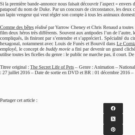
Si la première bande-annonce nous faisait découvrir l’aspect « envers
patapouf du nom de Duke. Par un concours de circonstance, les deux chi
un lapin vengeur qui veut régler son compte à tous les animaux domesti
Comme des bêtes
réalisé par Yarrow Cheney et Chris Renaud a toutes l
film deux héros très différents. Souvent aux antipodes l’un de l’autre
compliqués, ils finiront par s’entendre et s’apprécier1. Spécialité du
hexagonal, notamment avec Louis de Funès et Bourvil dans
Le Corni
employé, le concept de
buddy movie
a fini par devenir un grand clich
utilise toutes les ficelles du genre : le public ne marche pas, il court. D
Titree original :
The Secret Life of Pets
– Genre : Animation – National
: 27 juillet 2016 – Date de sortie en DVD et BR : 01 décembre 2016 – S
Partager cet article :