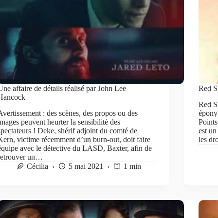
Une affaire de détails réalisé par John Lee
Red S
Hancock
Red S
Avertissement : des scènes, des propos ou des
éponym
images peuvent heurter la sensibilité des
Points
spectateurs ! Deke, shérif adjoint du comté de
est un
Kern, victime récemment d’un burn-out, doit faire
les dr
équipe avec le détective du LASD, Baxter, afin de
retrouver un…
Cécilia
5 mai 2021
1 min