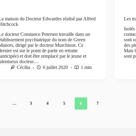
La maison du Docteur Edwardes réalisé par Alfred
Les tr
Hitchcock
Isolé
Le docteur Constance Petersen travaille dans un
contac
établissement psychiatrique du nom de Green
sont r
Manors, dirigé par le docteur Murchison. Ce
des pl
dernier est sur le point de partir en retraite
Mais l
(anticipée) et doit être remplacé par le jeune et
sont 
talentueux docteur…
Cécilia
6 juillet 2020
1 min
…
3
4
5
6
7