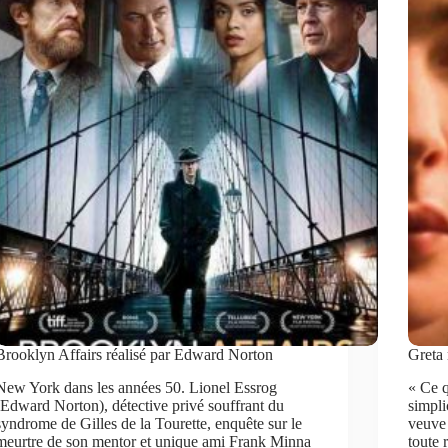
Brooklyn Affairs réalisé par Edward Norton
Greta 
New York dans les années 50. Lionel Essrog
« Ce q
(Edward Norton), détective privé souffrant du
simpli
syndrome de Gilles de la Tourette, enquête sur le
veuve 
meurtre de son mentor et unique ami Frank Minna
toute 