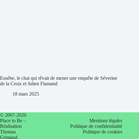
Eusèbe, le chat qui rêvait de mener une enquête de Séverine
de la Croix et Julien Flamand
18 mars 2025
© 2007-2026
Place to Be –
Mentions légales
Réalisation
Politique de confidentialité
Thomas
Politique de cookies
Grimaud
.