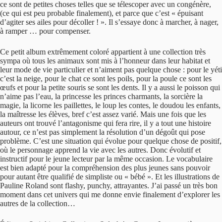
ce sont de petites choses telles que se télescoper avec un congénère,
(ce qui est peu probable finalement), et parce que c’est « épuisant
d’agiter ses ailes pour décoller ! ». Il s’essaye donc à marcher, à nager,
à ramper … pour compenser.
Ce petit album extrêmement coloré appartient à une collection très
sympa où tous les animaux sont mis à l’honneur dans leur habitat et
leur mode de vie particulier et n’aiment pas quelque chose : pour le yéti
c’est la neige, pour le chat ce sont les poils, pour la poule ce sont les
œufs et pour la petite souris se sont les dents. Il y a aussi le poisson qui
n’aime pas l’eau, la princesse les princes charmants, la sorcière la
magie, la licorne les paillettes, le loup les contes, le doudou les enfants,
la maîtresse les élèves, bref c’est assez varié. Mais une fois que les
auteurs ont trouvé l’antagonisme qui fera rire, il y a tout une histoire
autour, ce n’est pas simplement la résolution d’un dégoût qui pose
problème. C’est une situation qui évolue pour quelque chose de positif,
où le personnage apprend la vie avec les autres. Donc évolutif et
instructif pour le jeune lecteur par la même occasion. Le vocabulaire
est bien adapté pour la compréhension des plus jeunes sans pouvoir
pour autant être qualifié de simpliste ou « bébé ». Et les illustrations de
Pauline Roland sont flashy, punchy, attrayantes. J’ai passé un très bon
moment dans cet univers qui me donne envie finalement d’explorer les
autres de la collection…