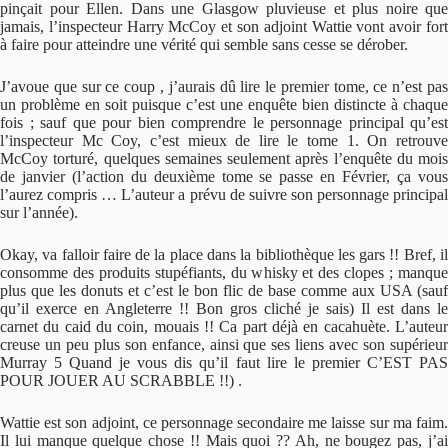
pinçait pour Ellen. Dans une Glasgow pluvieuse et plus noire que
jamais, l’inspecteur Harry McCoy et son adjoint Wattie vont avoir fort
à faire pour atteindre une vérité qui semble sans cesse se dérober.
J’avoue que sur ce coup , j’aurais dû lire le premier tome, ce n’est pas
un problème en soit puisque c’est une enquête bien distincte à chaque
fois ; sauf que pour bien comprendre le personnage principal qu’est
l’inspecteur Mc Coy, c’est mieux de lire le tome 1. On retrouve
McCoy torturé, quelques semaines seulement après l’enquête du mois
de janvier (l’action du deuxième tome se passe en Février, ça vous
l’aurez compris … L’auteur a prévu de suivre son personnage principal
sur l’année).
Okay, va falloir faire de la place dans la bibliothèque les gars !! Bref, il
consomme des produits stupéfiants, du whisky et des clopes ; manque
plus que les donuts et c’est le bon flic de base comme aux USA (sauf
qu’il exerce en Angleterre !! Bon gros cliché je sais) Il est dans le
carnet du caid du coin, mouais !! Ca part déjà en cacahuète. L’auteur
creuse un peu plus son enfance, ainsi que ses liens avec son supérieur
Murray 5 Quand je vous dis qu’il faut lire le premier C’EST PAS
POUR JOUER AU SCRABBLE !!) .
Wattie est son adjoint, ce personnage secondaire me laisse sur ma faim.
Il lui manque quelque chose !! Mais quoi ?? Ah, ne bougez pas, j’ai