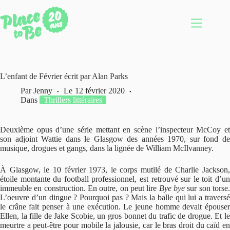
Passer
au
contenu
L’enfant de Février écrit par Alan Parks
Par
Jenny
Le
12 février 2020
Dans
Thrillers littéraires
Deuxième opus d’une série mettant en scène l’inspecteur McCoy et
son adjoint Wattie dans le Glasgow des années 1970, sur fond de
musique, drogues et gangs, dans la lignée de William McIlvanney.
À Glasgow, le 10 février 1973, le corps mutilé de Charlie Jackson,
étoile montante du football professionnel, est retrouvé sur le toit d’un
immeuble en construction. En outre, on peut lire
Bye bye
sur son torse
L’oeuvre d’un dingue ? Pourquoi pas ? Mais la balle qui lui a traversé
le crâne fait penser à une exécution. Le jeune homme devait épouser
Ellen, la fille de Jake Scobie, un gros bonnet du trafic de drogue. Et le
meurtre a peut-être pour mobile la jalousie, car le bras droit du caïd en