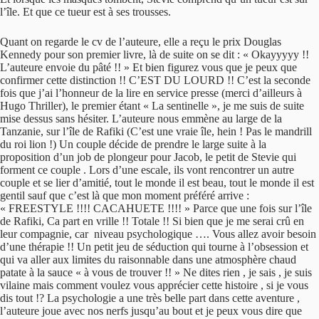
l’île. Et que ce tueur est à ses trousses.
Quant on regarde le cv de l’auteure, elle a reçu le prix Douglas
Kennedy pour son premier livre, là de suite on se dit : « Okayyyyy !!
L’auteure envoie du pâté !! » Et bien figurez vous que je peux que
confirmer cette distinction !! C’EST DU LOURD !! C’est la seconde
fois que j’ai l’honneur de la lire en service presse (merci d’ailleurs à
Hugo Thriller), le premier étant « La sentinelle », je me suis de suite
mise dessus sans hésiter. L’auteure nous emmène au large de la
Tanzanie, sur l’île de Rafiki (C’est une vraie île, hein ! Pas le mandrill
du roi lion !) Un couple décide de prendre le large suite à la
proposition d’un job de plongeur pour Jacob, le petit de Stevie qui
forment ce couple . Lors d’une escale, ils vont rencontrer un autre
couple et se lier d’amitié, tout le monde il est beau, tout le monde il est
gentil sauf que c’est là que mon moment préféré arrive :
« FREESTYLE !!!! CACAHUETE !!!! » Parce que une fois sur l’île
de Rafiki, Ca part en vrille !! Totale !! Si bien que je me serai crû en
leur compagnie, car niveau psychologique …. Vous allez avoir besoin
d’une thérapie !! Un petit jeu de séduction qui tourne à l’obsession et
qui va aller aux limites du raisonnable dans une atmosphère chaud
patate à la sauce « à vous de trouver !! » Ne dites rien , je sais , je suis
vilaine mais comment voulez vous apprécier cette histoire , si je vous
dis tout !? La psychologie a une très belle part dans cette aventure ,
l’auteure joue avec nos nerfs jusqu’au bout et je peux vous dire que