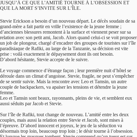
JUSQU’À CE QUE L’AMITIÉ TOURNE À L’OBSESSION ET
QUE LA MORT S’INVITE SUR L’ÎLE.
Stevie Erickson a besoin d’un nouveau départ. Le décès soudain de sa
grand-mère a fait partir en vrille l’existence de la jeune femme ;
d’anciennes blessures remontent à la surface et viennent peser sur sa
relation avec son petit ami, Jacob. Alors quand celui-ci se voit proposer
un job de plongeur, chargé d’encadrer des groupes de touristes sur l’île
paradisiaque de Rafiki, au large de la Tanzanie, sa décision est vite
prise : voilà exactement le dépaysement dont ils ont besoin.
D’abord hésitante, Stevie accepte de le suivre.
Le voyage commence d’étrange façon ; leur première nuit d’hôtel se
déroule dans un climat d’angoisse. Stevie, fragile, ne peut s’empêcher
de se sentir suivie. Mais la rencontre avec Leo et Tamsin, un autre
couple de backpackers, va apaiser les tensions et détendre la jeune
femme.
Leo et Tamsin sont beaux, rayonnants, pleins de vie, et semblent eux
aussi séduits par Jacob et Stevie.
Sur l’île de Rafiki, tout change de nouveau. L’amitié entre les deux
couples, mais aussi la relation entre Stevie et Jacob, sont mises à
l’épreuve. D’abord innocent et joyeux, le jeu de la séduction va
désormais trop loin, beaucoup trop loin ; le désir tourne à l’obsession.
Et lorsque les masques tombent, Stevie comprend qu’un tueur est sur