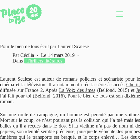
Passer
au
contenu
Pour le bien de tous écrit par Laurent Scalese
Par
Cécilia
Le
14 mars 2019
Dans
Thrillers littéraires
Laurent Scalese est auteur de romans policiers et scénariste pour le
cinéma et la télévision. Il a notamment crée la série à succès
Cherif
,
diffusée sur France 2. Après
La Voix des âmes
(Belfond, 2015) et
Je
l’ai fait pour toi
(Belfond, 2016),
Pour le bien de tous
est son dixièm
roman.
Sur une route de campagne, un homme est percuté par une voiture.
Mort sur le coup, ce n’est pourtant pas la collision qui l’a tué mais les
balles qu’il a reçues dans le dos. Si la victime n’a pas de nom ni de
papiers, son identité semble précieuse, puisque le véhicule des pompes
funèbres qui le transporte est braqué, et le corps enlevé… Les deux