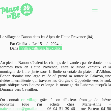
Passer
au
contenu
Le village de Banon dans les Alpes de Haute Provence (04)
Par
Cécilia
Le
15 août 2024
Dans
Villes, villages, lieux-dits
Au pied de Banon s’étalent les champs de lavande : pas de doute, nous
sommes bien en Haute Provence, entre le Mont Ventoux et la
montagne de Lure, juste sous la limite orientale du plateau d’Albion.
Banon domine une large vallée où prend sa source le Calavon, une
rivière intermittente qui traverse les Gorges d’Oppedette vers le sud,
puis oblique vers l’ouest et longe la montage du Luberon jusqu’à la
Durance vers Cavaillon.
On connait
ce village
grâce à son délicieux fromage de chèvr
éponyme (que j’ai acheté chez Marie-Anne –
traiteur.banon@gmail.com
– 06 04 51 39 46 – rue Pasteur 04150