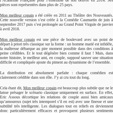
l’Académie Française pour l’ensemble de son oeuvre en 2014. Ses
pièces sont représentées dans plus de 25 pays.
Mon meilleur copain
a été créée en 2011 au Théâtre des Nouveautés
Cette nouvelle version s’est créée à la Comédie Caumartin de juin à
septembre 2017 puis s’est prolongée au Grand Point Virgule de janvier
à avril 2018.
Mon meilleur copain
est une pièce de boulevard avec un point d
départ à priori très classique sur la forme : un homme marié est infidèle,
la maîtresse débarque au pire moment possible dans des conditions à
peine crédibles. Et le tout dégénère bien comme il faut ! Mais, dans
notre histoire, le meilleur ami, en couple, supposé sauver une situation
difficile et compliquée ajoute du piment au dynamisme de l’ensemble.
La distribution est absolument parfaite : chaque comédien est
clairement crédible dans son rôle. J’y ai cru tout du long.
Cela étant dit,
Mon meilleur copain
est beaucoup plus subtile que ne l
laisse présager le scénario classique uniquement en surface. En effet,
Eric Assous décortique les relations de couple aussi bien amicaux
qu’amoureux (sujet très intemporel s’il en est) avec une finesse et une
subtilité très intelligente. Les dialogues tout en reliefs en deviennent
donc particulièrement efficaces et provoquent plusieurs sentiments