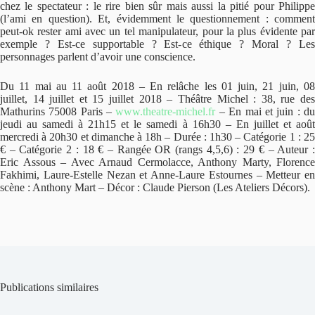
chez le spectateur : le rire bien sûr mais aussi la pitié pour Philippe
(l’ami en question). Et, évidemment le questionnement : comment
peut-ok rester ami avec un tel manipulateur, pour la plus évidente par
exemple ? Est-ce supportable ? Est-ce éthique ? Moral ? Les
personnages parlent d’avoir une conscience.
Du 11 mai au 11 août 2018 – En relâche les 01 juin, 21 juin, 08
juillet, 14 juillet et 15 juillet 2018 – Théâtre Michel : 38, rue des
Mathurins 75008 Paris –
www.theatre-michel.fr
– En mai et juin : d
jeudi au samedi à 21h15 et le samedi à 16h30 – En juillet et août
mercredi à 20h30 et dimanche à 18h – Durée : 1h30 – Catégorie 1 : 25
€ – Catégorie 2 : 18 € – Rangée OR (rangs 4,5,6) : 29 € – Auteur :
Eric Assous – Avec Arnaud Cermolacce, Anthony Marty, Florence
Fakhimi, Laure-Estelle Nezan et Anne-Laure Estournes – Metteur en
scène : Anthony Mart – Décor : Claude Pierson (Les Ateliers Décors).
Publications similaires