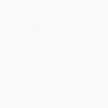
Toutes les Couleurs du Monde réalisé par Babatunde
Apalowo
Bambino s’est installé dans sa vie de célibataire. Il a
un revenu stable grâce à son emploi de chauffeur-
livreur à Lagos, et il est apprécié par son voisinage
qu’il aide dès qu’il le peut. Alors que les avances de
sa…
Cyril
8 mai 2024
1 min