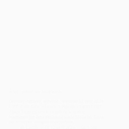
À vif ! réalisé par John Wells
Dernière diffusion télévisée : vendredi 12 avril 2024
à 20h50 sur Ciné + Émotion.Plus qu’un grand chef,
Adam Jones est une rock star de la cuisine,
couronnée par deux étoiles au guide Michelin. Grisé
par le succès, arrogant et capricieux,…
Cécilia
12 avril 2024
1 min