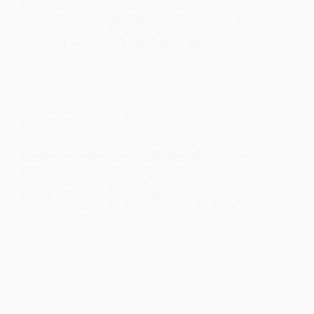
dresse une demeure décatie : La Mansouria. Lina y
vit avec son père Anis, sa grand-mère Amina, et la «
bonne » Chinwiya. Le père et la fille ont…
Cyril
24 avril 2024
2 min
Challengers réalisé par Luca Guadagnin
Tashi Duncan, une ancienne prodige du tennis
devenue entraîneuse, ne s’embarrasse pas d’excuses
pour son jeu sur le court et en dehors. Mariée à un
champion en perte de vitesse, la stratégie de Tashi
pour la rédemption de son mari…
Cécilia
24 avril 2024
1 min