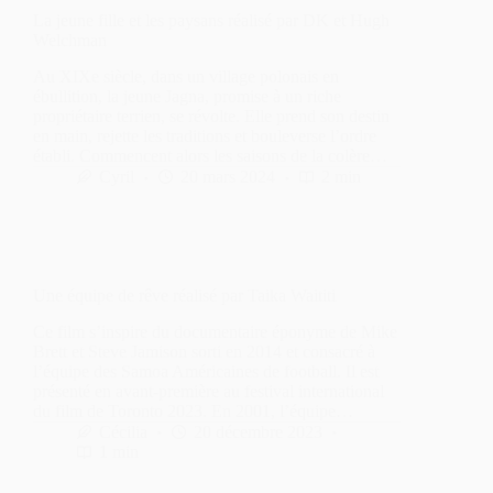
La jeune fille et les paysans réalisé par DK et Hugh
Welchman
Au XIXe siècle, dans un village polonais en
ébullition, la jeune Jagna, promise à un riche
propriétaire terrien, se révolte. Elle prend son destin
en main, rejette les traditions et bouleverse l’ordre
établi. Commencent alors les saisons de la colère…
Cyril
20 mars 2024
2 min
Une équipe de rêve réalisé par Taika Waititi
Ce film s’inspire du documentaire éponyme de Mike
Brett et Steve Jamison sorti en 2014 et consacré à
l’équipe des Samoa Américaines de football. Il est
présenté en avant-première au festival international
du film de Toronto 2023. En 2001, l’équipe…
Cécilia
20 décembre 2023
1 min