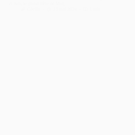
et Seb, le grand frère de Max,…
Cécilia
15 mai 2024
1 min