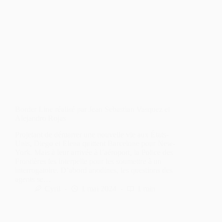
Border Line réalisé par Jean Sebastian Vasquez et
Alejandro Rojas
Projetant de démarrer une nouvelle vie aux États-
Unis, Diego et Elena quittent Barcelone pour New-
York. Mais à leur arrivée à l’aéroport, la Police des
Frontières les interpelle pour les soumettre à un
interrogatoire. D’abord anodines, les questions des
agents se…
Cyril
1 mai 2024
1 min