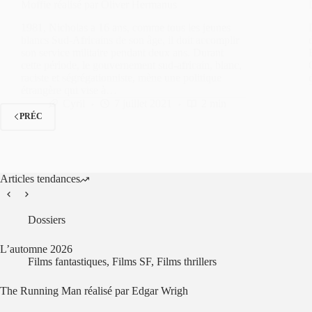
Moffie réalisé par Oliver Hermanus
1981, Nicholas a 16 ans, comme tous les jeunes
blancs Sud-Africains de son âge, il doit accomplir
son service militaire pendant deux ans. Durant
cette période, le gouvernement sud-africain, blanc,
raciste et ségrégationniste, mène une politique
étrangère qui vise à…
Cyril
7 juillet 2021
2 min
PRÉC
Articles tendances
Dossiers
L’automne 2026
Films fantastiques
,
Films SF
,
Films thrillers
The Running Man réalisé par Edgar Wrigh