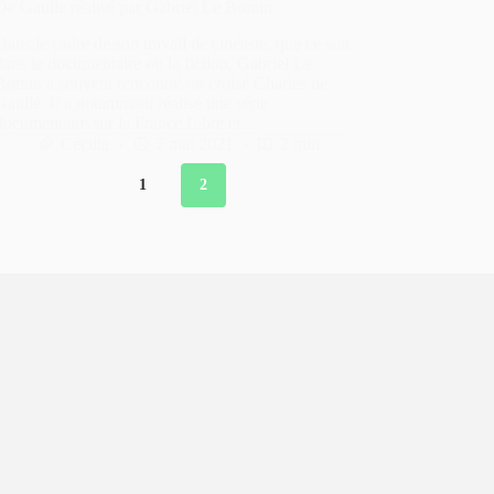
De Gaulle réalisé par Gabriel Le Bomin
Dans le cadre de son travail de cinéaste, que ce soit
dans le documentaire ou la fiction, Gabriel Le
Bomin a souvent rencontré ou croisé Charles de
Gaulle. Il a notamment réalisé une série
documentaire sur la France Libre et…
Cécilia
7 mai 2021
2 min
1
2