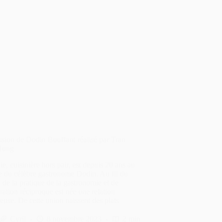
sion de Dodin Bouffant réalisé par Tran
Hung
e, cuisinière hors pair, est depuis 20 ans au
e du célèbre gastronome Dodin. Au fil du
 de la pratique de la gastronomie et de
ration réciproque est née une relation
use. De cette union naissent des plats
…
Cyril
8 novembre 2023
2 min