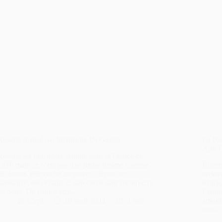
Rosalie réalisé par Stéphanie Di Giusto
La Pas
Anh 
Rosalie est une jeune femme dans la France de
1870 mais ce n’est pas une jeune femme comme
Eugéni
les autres, elle cache un secret : depuis sa
servic
naissance, son visage et son corps sont recouverts
temps,
de poils. De peur d’être…
l’admi
amoure
Cyril
10 avril 2024
3 min
tous