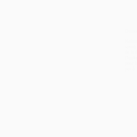
Dunke
Nolan
savoir
de la 
Dunke
pour l
pas 