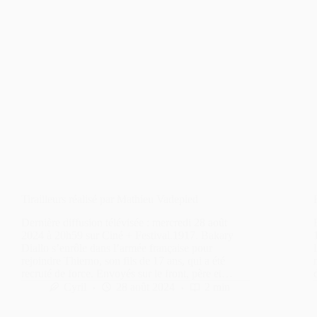
Tirailleurs réalisé par Mathieu Vadepied
Dernière diffusion télévisée : mercredi 28 août
2024 à 20h59 sur Ciné + Festival.1917. Bakary
Diallo s’enrôle dans l’armée française pour
rejoindre Thierno, son fils de 17 ans, qui a été
recruté de force. Envoyés sur le front, père et…
Cyril
28 août 2024
2 min