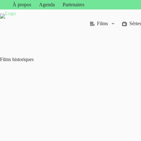
Passer
À propos
Agenda
Partenaires
au
contenu
Films
Série
Films historiques