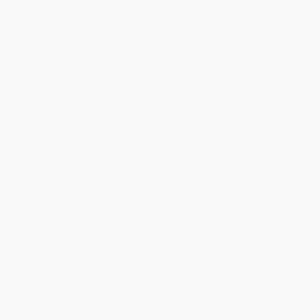
rque réalisé par Christopher Nolan
 abandonne son domaine de prédilection à
 la Science-Fiction pour nous conter le récit
fameuse évacuation des troupes alliées de
rque en mai 1940. Elément fondamental
a victoire des Alliés, cette évacuation n’en est
à…
Daniel H.
19 juillet 2017
2 min