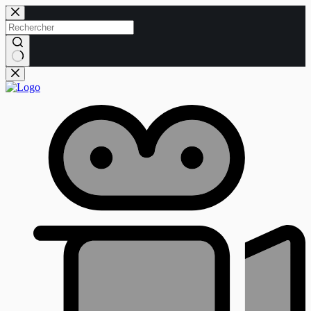
Passer
au
contenu
Aucun
résultat