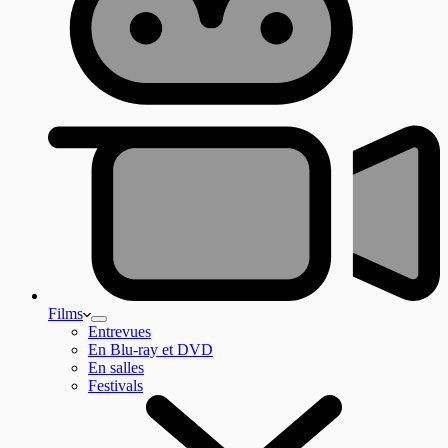
Films
Entrevues
En Blu-ray et DVD
En salles
Festivals