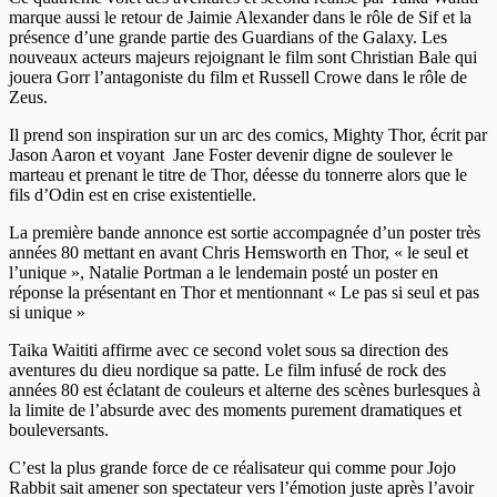
marque aussi le retour de Jaimie Alexander dans le rôle de Sif et la
présence d’une grande partie des Guardians of the Galaxy. Les
nouveaux acteurs majeurs rejoignant le film sont Christian Bale qui
jouera Gorr l’antagoniste du film et Russell Crowe dans le rôle de
Zeus.
Il prend son inspiration sur un arc des comics, Mighty Thor, écrit par
Jason Aaron et voyant Jane Foster devenir digne de soulever le
marteau et prenant le titre de Thor, déesse du tonnerre alors que le
fils d’Odin est en crise existentielle.
La première bande annonce est sortie accompagnée d’un poster très
années 80 mettant en avant Chris Hemsworth en Thor, « le seul et
l’unique », Natalie Portman a le lendemain posté un poster en
réponse la présentant en Thor et mentionnant « Le pas si seul et pas
si unique »
Taika Waititi affirme avec ce second volet sous sa direction des
aventures du dieu nordique sa patte. Le film infusé de rock des
années 80 est éclatant de couleurs et alterne des scènes burlesques à
la limite de l’absurde avec des moments purement dramatiques et
bouleversants.
C’est la plus grande force de ce réalisateur qui comme pour Jojo
Rabbit sait amener son spectateur vers l’émotion juste après l’avoir