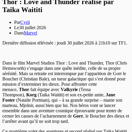
Thor : Love and Thunder réalisé par
Taika Waititi
Par
Cyril
Le
30 juillet 2026
Dans
Marvel
Dernière diffusion télévisée : jeudi 30 juillet 2026 à 21h10 sur TF1.
Dans le film Marvel Studios Thor : Love and Thunder, Thor (Chris
Hemsworth) s’engage dans une quête inédite, celle de sa propre
sérénité. Mais sa retraite est interrompue par l’apparition de Gorr le
Boucher (Christian Bale), un tueur galactique qui s’est donné pour
mission d’exterminer les dieux. Pour affronter cette
menace,
Thor
fait équipe avec
Valkyrie
(Tessa
Thompson),
Korg
(Taika Waititi) et son ex-petite amie,
Jane
Foster
(Natalie Portman), qui – à sa grande surprise – manie son
marteau, Mjolnir, aussi bien que lui. Nos héros vont se lancer
ensemble dans une aventure cosmique éprouvante pour tenter de
cerner les causes de l’acharnement de
Gorr
, le Boucher des dieux et
l’arrêter avant qu’il ne soit trop tard.
Ce quatrième volet des aventures et second réalisé par Taika Waititi