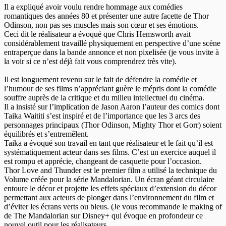
Il a expliqué avoir voulu rendre hommage aux comédies
romantiques des années 80 et présenter une autre facette de Thor
Odinson, non pas ses muscles mais son cœur et ses émotions.
Ceci dit le réalisateur a évoqué que Chris Hemsworth avait
considérablement travaillé physiquement en perspective d’une scène
entraperçue dans la bande annonce et non pixelisée (je vous invite à
la voir si ce n’est déjà fait vous comprendrez très vite).
Il est longuement revenu sur le fait de défendre la comédie et
l’humour de ses films n’appréciant guère le mépris dont la comédie
souffre auprès de la critique et du milieu intellectuel du cinéma.
Il a insisté sur l’implication de Jason Aaron l’auteur des comics dont
Taika Waititi s’est inspiré et de l’importance que les 3 arcs des
personnages principaux (Thor Odinson, Mighty Thor et Gorr) soient
équilibrés et s’entremêlent.
Taika a évoqué son travail en tant que réalisateur et le fait qu’il est
systématiquement acteur dans ses films. C’est un exercice auquel il
est rompu et apprécie, changeant de casquette pour l’occasion.
Thor Love and Thunder est le premier film a utilisé la technique du
Volume créée pour la série Mandalorian. Un écran géant circulaire
entoure le décor et projette les effets spéciaux d’extension du décor
permettant aux acteurs de plonger dans l’environnement du film et
d’éviter les écrans verts ou bleus. (Je vous recommande le making of
de The Mandalorian sur Disney+ qui évoque en profondeur ce
nouvel outil pour les réalisateurs.