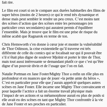
fait rire.
Le film est court si on le compare aux durées habituelles des films de
super héros (moins de 2 heures) ce qui le rend très dynamique et
dense mais peut sembler le rendre un peu creux. C’est moins tant
des scènes d’action que des scènes entre les personnages (en
particulier ceux secondaires) qui auraient permis d’équilibrer
l’ensemble. Mais je trouve que le film est une prise de risque du
même acabit que Ragnarok en terme de ton.
Chris Hemsworth s’en donne à cœur joie et montre la vulnérabilité
de Thor Odinson, la crise existentielle qu’il traverse est très
différente de celle du comics qui se focalisait sur qui il pouvait être
s’il n’était plus digne de soulever Mjolnir et porter le titre de Thor,
mais tout aussi intéressante se demandant plutôt ce que c’est qu’être
digne d’un pouvoir divin et de l’usage que l’on en fait.
Natalie Portman en Jane Foster/Mighty Thor a enfin un rôle plus en
profondeur et en nuances que de jouer «la petite amie du héros »,
C’est en particulier pour elle que j’aurais apprécié quelques autres
scènes en Jane Foster. Elle incarne une Mighty Thor convaincante et
pour laquelle l’actrice a fait un énorme travail physique mais
l’impact de ses actions et sa métamorphose aurait eu plus de poids si
elle avait eu des scènes en tant que Mighty Thor confrontée à la vie
de Jane Foster et ses proches en particulier.