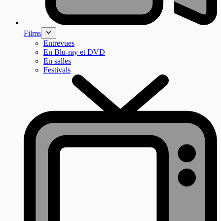
Films
Entrevues
En Blu-ray et DVD
En salles
Festivals