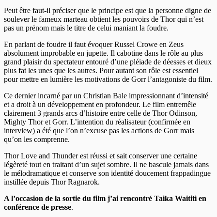
Peut être faut-il préciser que le principe est que la personne digne de
soulever le fameux marteau obtient les pouvoirs de Thor qui n’est
pas un prénom mais le titre de celui maniant la foudre.
En parlant de foudre il faut évoquer Russel Crowe en Zeus
absolument improbable en jupette. Il cabotine dans le rôle au plus
grand plaisir du spectateur entouré d’une pléiade de déesses et dieux
plus fat les unes que les autres. Pour autant son rôle est essentiel
pour mettre en lumière les motivations de Gorr l’antagoniste du film.
Ce dernier incarné par un Christian Bale impressionnant d’intensité
et a droit à un développement en profondeur. Le film entremêle
clairement 3 grands arcs d’histoire entre celle de Thor Odinson,
Mighty Thor et Gorr. L’intention du réalisateur (confirmée en
interview) a été que l’on n’excuse pas les actions de Gorr mais
qu’on les comprenne.
Thor Love and Thunder est réussi et sait conserver une certaine
légèreté tout en traitant d’un sujet sombre. Il ne bascule jamais dans
le mélodramatique et conserve son identité doucement frappadingue
instillée depuis Thor Ragnarok.
A l’occasion de la sortie du film j’ai rencontré Taika Waititi en
conférence de presse
.