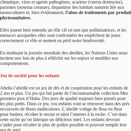
climatique, virus et agents pathogènes, acariens (varroa destructor),
parasites (nosema ceranae), disparition des habitats naturels liée aux
monocultures et, bien évidemment,
l’abus de traitements par produit
phytosanitaires
.
Elles jouent bien entendu un rôle clé en tant que pollinisatrices, et les
menaces auxquelles elles sont confrontées les empêchent de jouer
correctement ce rôle et mettent en péril notre biodiversité.
En instituant la journée mondiale des abeilles, les Nations Unies nous
incitent une fois de plus à réfléchir sur les enjeux et modifier nos
comportements.
Jeu de société pour les enfants
Abella l’abeille est un jeu de dés et de coopération pour les enfants de
2 ans et plus. Un jeu qui fait partie de l’incontournable collection Mes
premiers jeux d’Haba. Des jeux de qualité toujours bien pensés pour
les plus petits. Dans ce jeu, vos enfants vont se retrouver dans des prés
recouverts de fleurs multicolores. L’abeille voltige de fleur en fleur
pour butiner, récolter le nectar et ainsi l’amener à la ruche. C’est dans
cette ruche qu’on fabrique un délicieux miel. Les enfants devront
s’aider pour récolter le plus de pollen possible et pouvoir remplir leur
pot de miel.