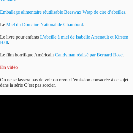
Emballage alimentaire réutilisable Beeswax Wrap de cire d’abeilles
.
Le
Miel du Domaine National de Chambord
.
Le livre pour enfants
L’abeille à miel de Isabelle Arsenault et Kirsten
Hall
.
Le film horrifique Américain
Candyman réalisé par Bernard Rose
.
En vidéo
On ne se lassera pas de voir ou revoir l’émission consacrée à ce sujet
dans la série C’est pas sorcier.