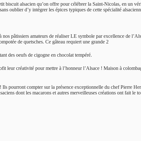
t biscuit alsacien qu’on offre pour célébrer la Saint-Nicolas, en un véri
 sans oublier d’y intégrer les épices typiques de cette spécialité alsacien
 nos pâtissiers amateurs de réaliser LE symbole par excellence de l’Al
e compotée de quetsches. Ce gâteau requiert une grande 2
ritant des oeufs de cigogne en chocolat tempéré.
profit leur créativité pour mettre à l’honneur l’Alsace ! Maison à colom
rs ! Ils pourront compter sur la présence exceptionnelle du chef Pierre 
alsaciens dont les macarons et autres merveilleuses créations ont fait l