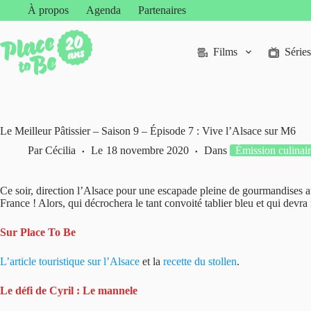
Passer
À propos
Agenda
Partenaires
au
contenu
Films
Séries
Le Meilleur Pâtissier – Saison 9 – Épisode 7 : Vive l’Alsace sur M6
Par
Cécilia
Le
18 novembre 2020
Dans
Émission culinai
Ce soir, direction l’Alsace pour une escapade pleine de gourmandises au
France ! Alors, qui décrochera le tant convoité tablier bleu et qui devr
Sur Place To Be
L’article touristique sur l’Alsace
et la
recette du stollen
.
Le défi de Cyril : Le mannele