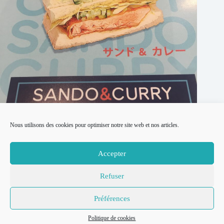
Nous utilisons des cookies pour optimiser notre site web et nos articles.
[Fermé définitivement en mai 2026] Sando & Curry,
restaurant de curry Japonais à Paris
Accepter
30 juin 2023
Refuser
© 2007-2026
Place to Be –
Mentions légales
Préférences
Réalisation
Politique de confidentialité
Thomas
Politique de cookies
Politique de cookies