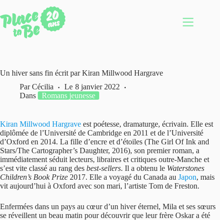
Passer
au
contenu
Un hiver sans fin écrit par Kiran Millwood Hargrave
Par
Cécilia
Le
8 janvier 2022
Dans
Romans jeunesse
Kiran Millwood Hargrave
est poétesse, dramaturge, écrivain. Elle est
diplômée de l’Université de Cambridge en 2011 et de l’Université
d’Oxford en 2014. La fille d’encre et d’étoiles (The Girl Of Ink and
Stars/The Cartographer’s Daughter, 2016), son premier roman, a
immédiatement séduit lecteurs, libraires et critiques outre-Manche et
s’est vite classé au rang des
best-sellers
. Il a obtenu le
Waterstones
Children’s Book Prize
2017. Elle a voyagé du Canada au
Japon
, mais
vit aujourd’hui à Oxford avec son mari, l’artiste Tom de Freston.
Enfermées dans un pays au cœur d’un hiver éternel, Mila et ses sœurs
se réveillent un beau matin pour découvrir que leur frère Oskar a été