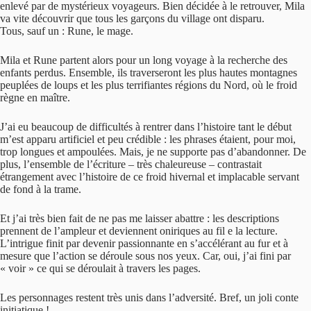
enlevé par de mystérieux voyageurs. Bien décidée à le retrouver, Mila
va vite découvrir que tous les garçons du village ont disparu.
Tous, sauf un : Rune, le mage.
Mila et Rune partent alors pour un long voyage à la recherche des
enfants perdus. Ensemble, ils traverseront les plus hautes montagnes
peuplées de loups et les plus terrifiantes régions du Nord, où le froid
règne en maître.
J’ai eu beaucoup de difficultés à rentrer dans l’histoire tant le début
m’est apparu artificiel et peu crédible : les phrases étaient, pour moi,
trop longues et ampoulées. Mais, je ne supporte pas d’abandonner. De
plus, l’ensemble de l’écriture – très chaleureuse – contrastait
étrangement avec l’histoire de ce froid hivernal et implacable servant
de fond à la trame.
Et j’ai très bien fait de ne pas me laisser abattre : les descriptions
prennent de l’ampleur et deviennent oniriques au fil e la lecture.
L’intrigue finit par devenir passionnante en s’accélérant au fur et à
mesure que l’action se déroule sous nos yeux. Car, oui, j’ai fini par
« voir » ce qui se déroulait à travers les pages.
Les personnages restent très unis dans l’adversité. Bref, un joli conte
initiatique !