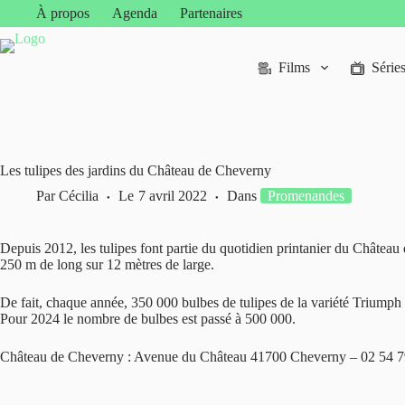
Passer
À propos
Agenda
Partenaires
au
contenu
Films
Série
Les tulipes des jardins du Château de Cheverny
Par
Cécilia
Le
7 avril 2022
Dans
Promenandes
Depuis 2012, les tulipes font partie du quotidien printanier du Château
250 m de long sur 12 mètres de large.
De fait, chaque année, 350 000 bulbes de tulipes de la variété Triumph 
Pour 2024 le nombre de bulbes est passé à 500 000.
Château de Cheverny : Avenue du Château 41700 Cheverny – 02 54 7