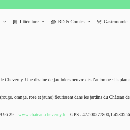
s
Littérature
BD & Comics
Gastronomie
 de Cheverny. Une dizaine de jardiniers oeuvre dès l’automne : ils plan
(rouge, orange, rose et jaune) fleurissent dans les jardins du Château d
9 96 29 –
www.chateau-cheverny.fr
– GPS : 47.500277800,1.458055