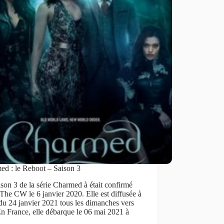
ed : le Reboot – Saison 3
son 3 de la série Charmed à était confirmé
 The CW le 6 janvier 2020. Elle est diffusée à
 du 24 janvier 2021 tous les dimanches vers
n France, elle débarque le 06 mai 2021 à