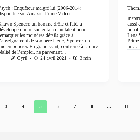
Psych : Enquêteur malgré lui (2006-2014)
Them,
disponible sur Amazon Prime Video
Inspir
Shawn Spencer, un homme drôle et futé, a
aussi
développé durant son enfance un talent pour
horrif
remarquer les moindres détails grâce à
Lena W
l’enseignement de son père Henry Spencer, un
Prime 
ancien policier. En grandissant, confronté à la dure
un…
réalité de l’emploi, ne parvenant…
Cyril
24 avril 2021
3 min
3
4
5
6
7
8
…
11