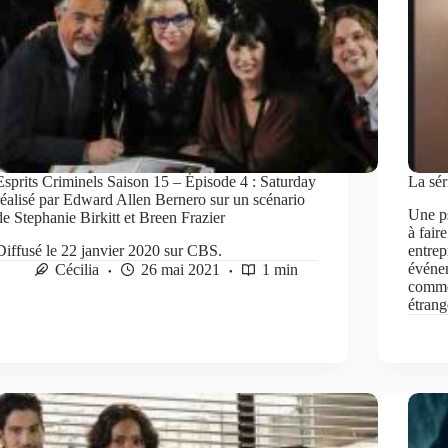
Esprits Criminels Saison 15 – Épisode 4 : Saturday
La sér
réalisé par Edward Allen Bernero sur un scénario
Une ps
de Stephanie Birkitt et Breen Frazier
à fair
Diffusé le 22 janvier 2020 sur CBS.
entrep
événem
Cécilia
26 mai 2021
1 min
comme
étran