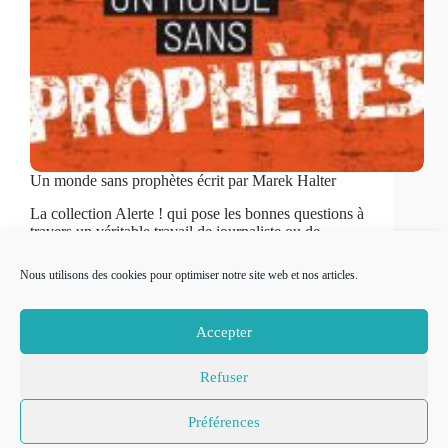
Un monde sans prophètes écrit par Marek Halter
La collection Alerte ! qui pose les bonnes questions à
travers un véritable travail de journaliste ou de
chercheur est lancée avec le titre un monde sans
prophètes. Dirigée par Jean-Pierre Guéno, elle se
Nous utilisons des cookies pour optimiser notre site web et nos articles.
veut un lieu-refuge contre la pensée…
Cécilia
4 mars 2021
2 min
Accepter
Refuser
© 2007-2026
Place to Be –
Mentions légales
Préférences
Réalisation
Politique de confidentialité