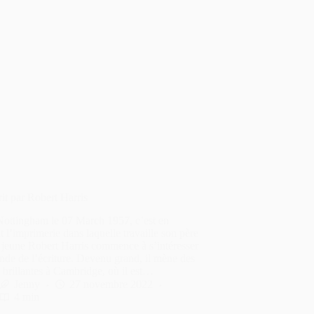
it par Robert Harris
Nottingham le 07 March 1957, c’est en
nt l’imprimerie dans laquelle travaille son père
 jeune Robert Harris commence à s’intéresser
de de l’écriture. Devenu grand, il mène des
 brillantes à Cambridge, où il est…
Jenny
27 novembre 2022
4 min