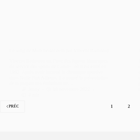
Le sang de Manchester écrit par Vincent Radureau
Vincent Radureau est l’une des figures historiques
du service des sports de Canal+, où il est entré en
1992. Après avoir incarné la chronique sportive
dans Nulle Part Ailleurs, il a assuré la présentation
de la plupart des émissions de…
Jenny
10 novembre 2022
4 min
1
2
PRÉC