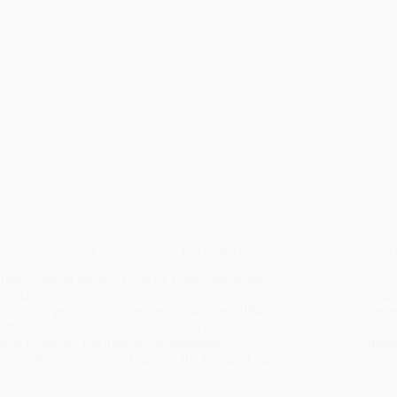
La topographie de la terreur écrit par Régis Descott
V2 écr
Régis Descott est né à Paris en 1966. Journaliste
Né à 
pendant plusieurs années puis concepteur de jeux
visita
vidéo, il a publié L’Empire des illusions en 1998,
que le
roman initiatique autour de la retraite de Russie et
au mon
de la Berezina. Pavillon 38, actuellement…
études
Jenny
14 janvier 2023
4 min