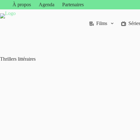
Passer
À propos
Agenda
Partenaires
au
contenu
Films
Série
Thrillers littéraires