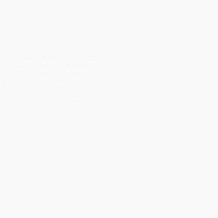
lée du Lac écrit par Peter James
son de Cold Hill a été ravagée par un
ie. Tous les mauvais souvenirs qui lui sont
és se sont à priori envolés. La construction
parc et d’un lotissement moderne annonce
ne nouvelle ère. Enfin, c’est ce…
Cécilia
11 novembre 2022
1 min