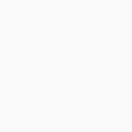
47, Al
La mai
incend
associ
d’un 
donc u
Crossroads – La dernière chanson de Robert