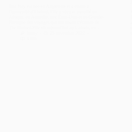
Roz Nay est née en Angleterre et a étudié à
l’université d’Oxford. Elle a vécu et travaillé en
Afrique, en Australie, aux États-Unis et en Grande-
Bretagne des voyages qui ont nourri l’écriture de
The Hunted.Elle vit aujourd’hui au Canada, en…
Jenny
25 novembre 2022
4 min