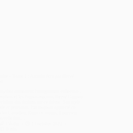
aire – Tome 1 : Arcadia écrit par Hervé
on
ythes alimentent l’imagination collective :
empliers et les Francs-maçons. Hervé Gagnon
écialiste des fictions sur ce thème. Son style
uide et percutant. J’ai toujours apprécié ce
ier Canadien. Dans ce roman, il parvient
ouvelle fois…
Cécilia
13 octobre 2022
0 min