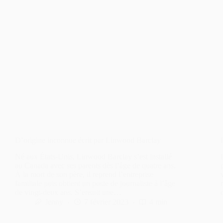
D’origine inconnue écrit par Linwood Barclay
Né aux États-Unis, Linwood Barclay s’est installé
au Canada avec ses parents dès l’âge de quatre ans.
À la mort de son père, il reprend l’entreprise
familiale puis obtient un poste de journaliste à l’âge
de vingt-deux ans. S’ensuit une…
Jenny
7 février 2023
4 min