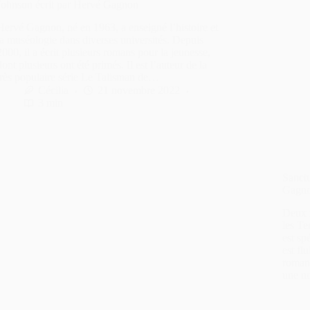
Johnson écrit par Hervé Gagnon
Hervé Gagnon, né en 1963, a enseigné l’histoire et
la muséologie dans diverses universités. Depuis
2000, il a écrit plusieurs romans pour la jeunesse,
dont plusieurs ont été primés. Il est l’auteur de la
très populaire série Le Talisman de…
Cécilia
21 novembre 2022
3 min
Sanctu
Gagn
Deux m
les T
est sp
est fl
romanc
une n