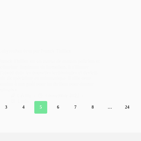
Labyrinthes écrit par Franck Thilliez
Franck Thilliez est un auteur de romans policiers et
scénariste. Ingénieur de formation, il s’illustre
d’abord dans les nouvelles technologies et devient
très tôt spécialiste en informatique. Il allie cette
passion à son goût pour les thrillers pour donner
naissance…
Cécilia
3 novembre 2022
1 min
3
4
5
6
7
8
…
24