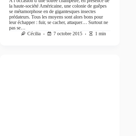
A l’occasion d’une soirée champêtre, en présence de
la haute-société Américaine, une colonie de guêpes
se métamorphose en de gigantesques insectes
prédateurs. Tous les moyens sont alors bons pour
leur échapper : fuir, se cacher, attaquer… Surtout ne
pas se…
Cécilia
7 octobre 2015
1 min