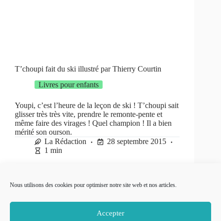
T’choupi fait du ski illustré par Thierry Courtin
Livres pour enfants
Youpi, c’est l’heure de la leçon de ski ! T’choupi sait
glisser très très vite, prendre le remonte-pente et
même faire des virages ! Quel champion ! Il a bien
mérité son ourson.
La Rédaction
28 septembre 2015
1 min
Nous utilisons des cookies pour optimiser notre site web et nos articles.
PRÉC
SUIVANT
Accepter