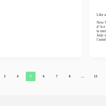
Like a
New Yo
d’Act
la men
Judy e
l’anné
3
4
5
6
7
8
…
13