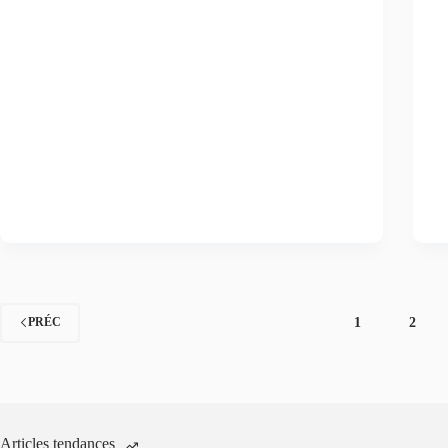
1
2
PRÉC
Articles tendances