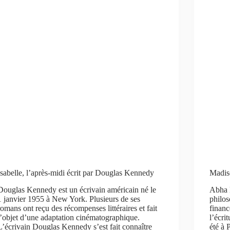
Isabelle, l’après-midi écrit par Douglas Kennedy
Madis
Douglas Kennedy est un écrivain américain né le
Abha 
1 janvier 1955 à New York. Plusieurs de ses
philos
romans ont reçu des récompenses littéraires et fait
financ
l’objet d’une adaptation cinématographique.
l’écri
L’écrivain Douglas Kennedy s’est fait connaître
été à 