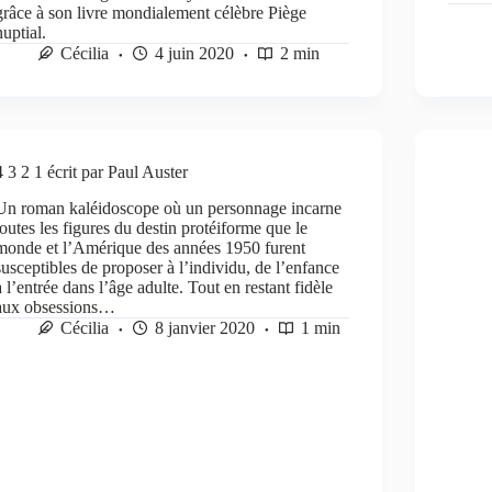
grâce à son livre mondialement célèbre Piège
nuptial.
Cécilia
4 juin 2020
2 min
4 3 2 1 écrit par Paul Auster
Un roman kaléidoscope où un personnage incarne
toutes les figures du destin protéiforme que le
monde et l’Amérique des années 1950 furent
susceptibles de proposer à l’individu, de l’enfance
à l’entrée dans l’âge adulte. Tout en restant fidèle
aux obsessions…
Cécilia
8 janvier 2020
1 min