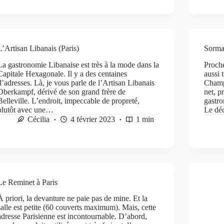
L’Artisan Libanais (Paris)
Sorman
La gastronomie Libanaise est très à la mode dans la
Proche
Capitale Hexagonale. Il y a des centaines
aussi 
d’adresses. Là, je vous parle de l’Artisan Libanais
Champs
Oberkampf, dérivé de son grand frère de
net, p
Belleville. L’endroit, impeccable de propreté,
gastro
plutôt avec une…
Le dé
Cécilia
4 février 2023
1 min
Le Reminet à Paris
À priori, la devanture ne paie pas de mine. Et la
salle est petite (60 couverts maximum). Mais, cette
adresse Parisienne est incontournable. D’abord,