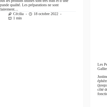
tous les produits utilisés sont très frais et d’une
grande qualité. Les préparations ne sont
clairement…
Cécilia
18 octobre 2022
1 min
Les Pe
Gallie
Justin
éphémè
(jusqu
côté d
fonct