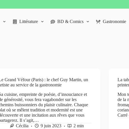
Littérature
BD & Comics
Gastronomie
Le Grand Véfour (Paris) : le chef Guy Martin, un
La tab
artiste au service de la gastronomie
printe
Sa cuisine, empreinte de poésie, d’insouciance et
Mon te
de générosité, vous fera vagabonder sur les
de la 
chemins buissonniers du plaisir culinaire. Chaque
fromag
plat où se mêlent tradition et modernité est une
corian
découverte et une incitation aux rêves que vous
Carré
partagerez. Il s’agit,…
Cécilia
9 juin 2023
2 min