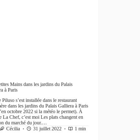
tites Mains dans les jardins du Palais
ra à Paris
e Piluso s’est installée dans le restaurant
re dans les jardins du Palais Galliera à Paris
’en octobre 2022 si la météo le permet). À
e La Chef, c’est moi Les plats changent en
ion du marché du jour.…
Cécilia
31 juillet 2022
1 min